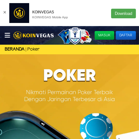
×
KOINVEGAS
Download
KOINVEGAS Mobile App
MASUK
DAFTAR
Poker
BERANDA