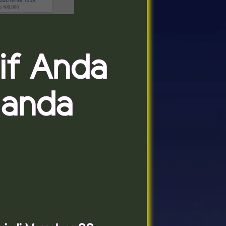
if Anda
 anda