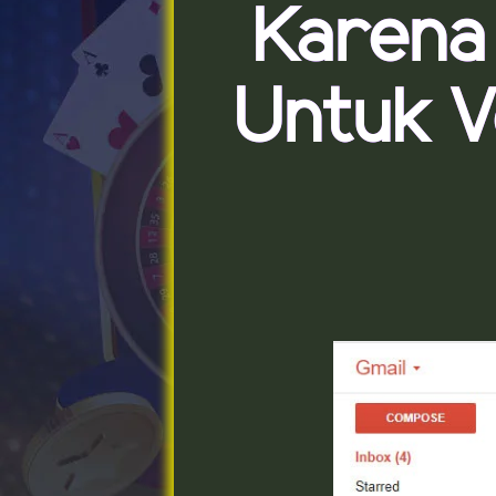
Karena
Untuk V