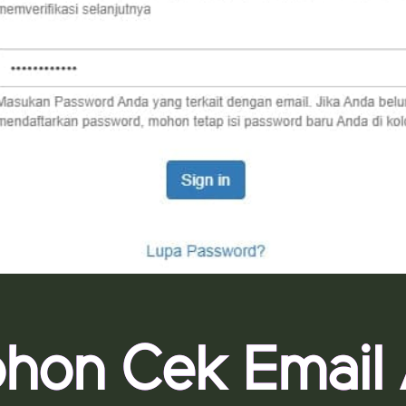
ohon Cek Email 