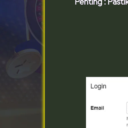
Penting : Past